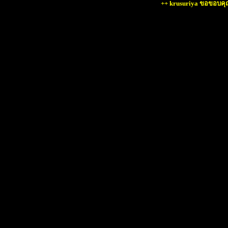
++ krusuriya ขอขอบคุณ