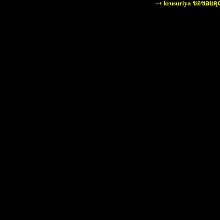
++ krusuriya ขอขอบคุณ