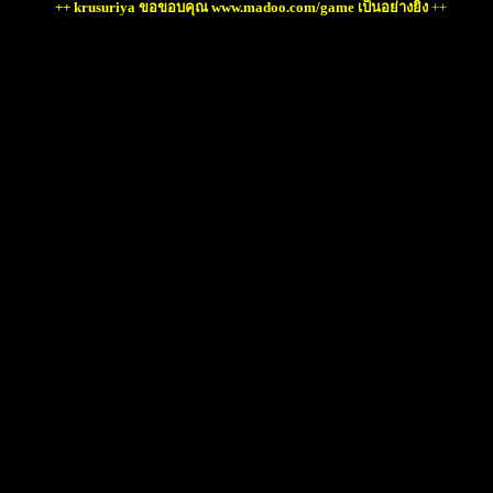
++ krusuriya ขอขอบคุณ www.madoo.com/game เป็นอย่างยิ่ง
++