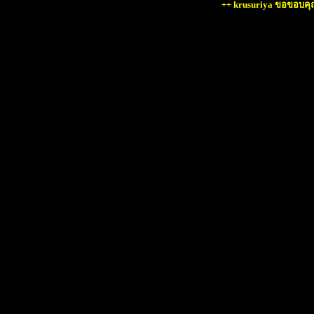
++ krusuriya ขอขอบคุณ