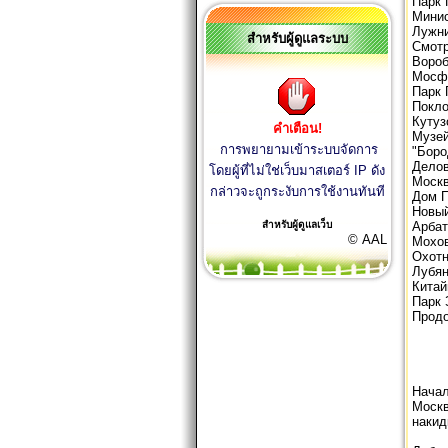
Парк 
Минис
Лужн
สำหรับผู้ดูแลระบบ
Смот
Вороб
Мосф
Парк 
Покло
Кутуз
คำเตือน!
Музей
การพยายามเข้าระบบจัดการ
"Боро
Делов
โดยผู้ที่ไม่ใช่เว็บมาสเตอร์ IP ดัง
Москв
กล่าวจะถูกระงับการใช้งานทันที
Дом П
Новый
สำหรับผู้ดูแลเว็บ
Арбат
© AAL
Мохов
Охот
Лубя
Китай
Парк 
Продо
Начал
Москв
накид