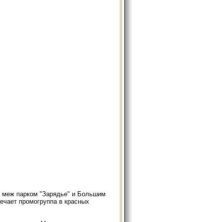
я, меж парком "Зарядье" и Большим
речает промогруппа в красных