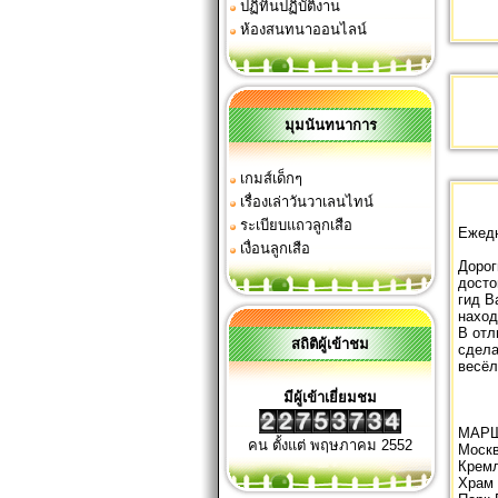
ปฏิทินปฏิบัติงาน
ห้องสนทนาออนไลน์
มุมนันทนาการ
เกมส์เด็กๆ
เรื่องเล่าวันวาเลนไทน์
ระเบียบแถวลูกเสือ
Ежедн
เงื่อนลูกเสือ
Дорог
досто
гид В
наход
В отл
สถิติผู้เข้าชม
сдела
весёл
มีผู้เข้าเยี่ยมชม
МАРШ
คน ตั้งแต่ พฤษภาคม 2552
Москв
Крем
Храм 