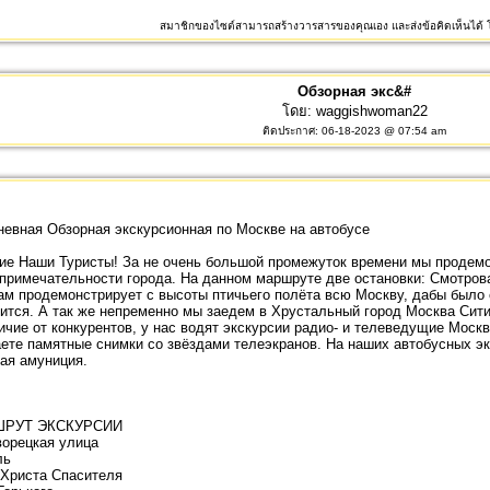
สมาชิกของไซต์สามารถสร้างวารสารของคุณเอง และส่งข้อคิดเห็นได้ โ
Обзорная экс&#
โดย:
waggishwoman22
ติดประกาศ: 06-18-2023 @ 07:54 am
евная Обзорная экскурсионная по Москве на автобусе
ие Наши Туристы! За не очень большой промежуток времени мы продем
примечательности города. На данном маршруте две остановки: Смотров
ам продемонстрирует с высоты птичьего полёта всю Москву, дабы было с
ится. А так же непременно мы заедем в Хрустальный город Москва Сит
ичие от конкурентов, у нас водят экскурсии радио- и телеведущие Моск
ете памятные снимки со звёздами телеэкранов. На наших автобусных эк
ая амуниция.
РУТ ЭКСКУРСИИ
орецкая улица
ль
Христа Спасителя