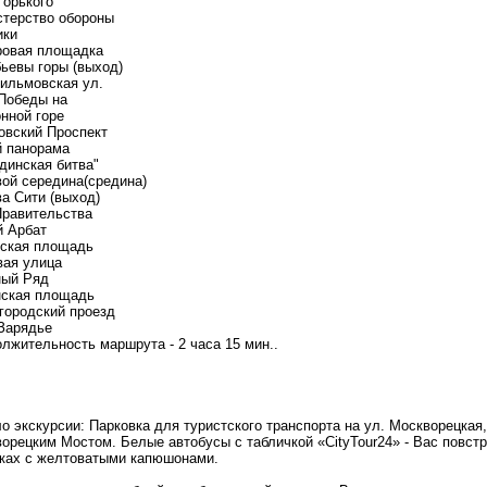
Горького
терство обороны
ики
ровая площадка
ьевы горы (выход)
ильмовская ул.
Победы на
нной горе
овский Проспект
 панорама
динская битва"
ой середина(средина)
а Сити (выход)
равительства
 Арбат
ская площадь
ая улица
ный Ряд
нская площадь
городский проезд
Зарядье
лжительность маршрута - 2 часа 15 мин..
о экскурсии: Парковка для туристского транспорта на ул. Москворецка
орецким Мостом. Белые автобусы с табличкой «CityTour24» - Вас повст
ках с желтоватыми капюшонами.