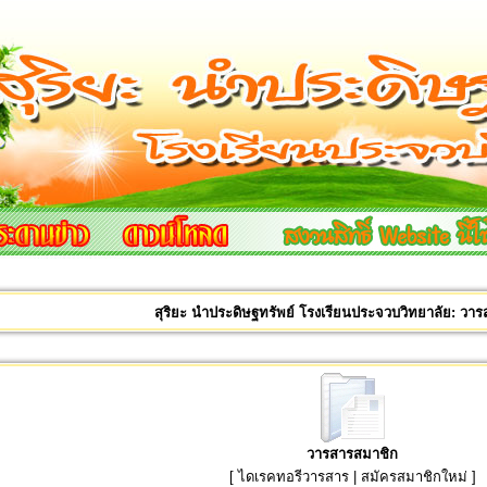
สุริยะ นำประดิษฐทรัพย์ โรงเรียนประจวบวิทยาลัย: วา
วารสารสมาชิก
[
ไดเรคทอรีวารสาร
|
สมัครสมาชิกใหม่
]