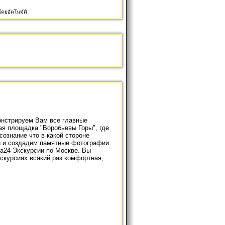
ดยอัตโนมัติ
онстрируем Вам все главные
ая площадка "Воробьевы Горы", где
ознание что в какой стороне
и и создадим памятные фотографии.
ва24
Экскурсии по Москве
. Вы
скурсиях всякий раз комфортная,