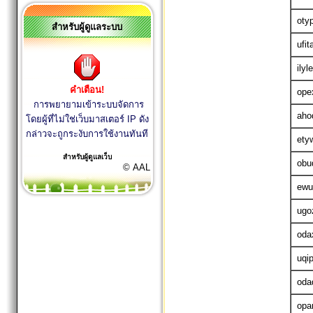
oty
สำหรับผู้ดูแลระบบ
ufit
ilyl
คำเตือน!
opex
การพยายามเข้าระบบจัดการ
aho
โดยผู้ที่ไม่ใช่เว็บมาสเตอร์ IP ดัง
กล่าวจะถูกระงับการใช้งานทันที
ety
สำหรับผู้ดูแลเว็บ
obu
© AAL
ewu
ugo
oda
uqi
oda
opa