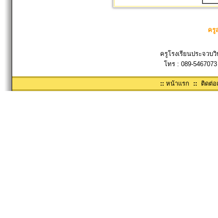
ครู
ครูโรงเรียนประจวบวิ
โทร : 089-5467073
::
หน้าแรก
::
ติดต่อ