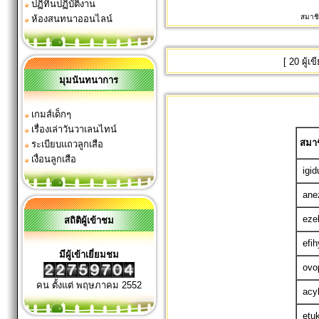
ปฏิทินปฏิบัติงาน
สมาชิ
ห้องสนทนาออนไลน์
[
20 ผู้เ
มุมนันทนาการ
เกมส์เด็กๆ
เรื่องเล่าวันวาเลนไทน์
สมา
ระเบียบแถวลูกเสือ
เงื่อนลูกเสือ
igi
ane
ezel
สถิติผู้เข้าชม
efi
มีผู้เข้าเยี่ยมชม
ovo
คน ตั้งแต่ พฤษภาคม 2552
acy
etu